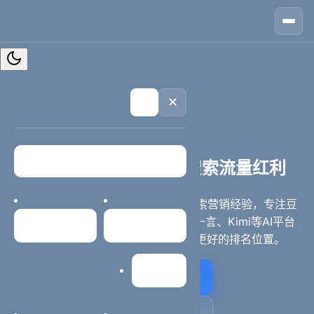
🏠
首页
📱
案例
❓
问答
👤
关于
💬
咨询
✕
🌙
西安AI搜索排名优化专家
西安排名优化 - 抢占AI搜索流量红利
西安本地企业官网升级服务，17年搜索营销经验，专注豆
包、DeepSeek、千问、元宝、文心一言、Kimi等AI平台
首页
案例中心
排名优化，助力企业在AI搜索中获得更好的排名位置。
网站建设
立即咨询方案
电话咨询