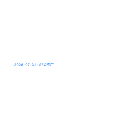
Schema标签到底有没有用
去年有个做电商的同行跟我说，他花了两万块找人给全站
加Schema标记，三个月过去了，豆包和Kimi的引用量一
分没涨。他问我：结构化数据对GEO到底有没有用？这
个...
2026-07-31 · SEO推广
豆包搜索引用机制深度拆解：你的内容凭什
么被AI选中
上周有个做企业服务的客户问我：同样的关键词，他们官
网的文章在百度排第三，但豆包从来不引用。反倒是竞品
一篇发在知乎上的回答被引了三次。这让他很困惑——豆
包到底按什...