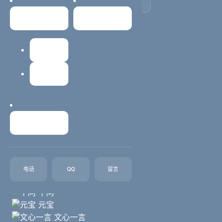
🚀
常见问题
关于我们
0
核心AI平台
建站教程
🏢
0
网站维护
服务企业
⏳
0
年行业经验
联系我们
⭐
0
客户满意度%
豆包
电话
QQ
留言
DeepSeek
千问
元宝
文心一言