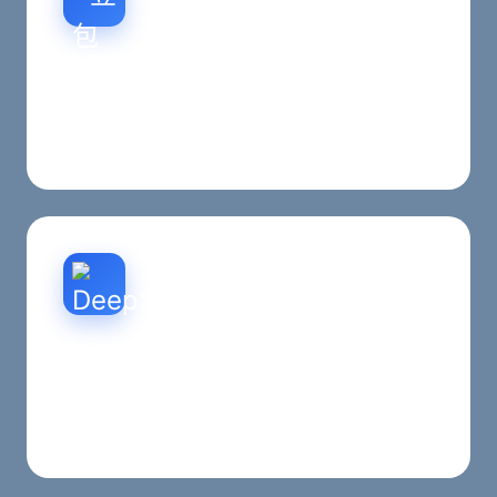
官网重构
重构首页、栏目页、内容页与移动端体验，强化西
安本地品牌表达与转化结构。
西安SEO优化
围绕西安地区关键词布局、内容结构、抓取友好度
与收录能力做持续优化。