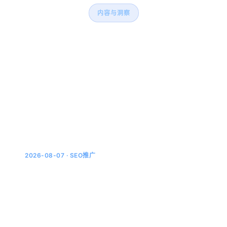
内容与洞察
持续输出有利于西安SEO与
GEO的主题内容
围绕西安市场主题持续积累内容，形成可被搜索引
擎与AI系统理解的内容中心。
2026-08-07 · SEO推广
2026年AI搜索的引用生态变了：网页之
外，企业内容该往哪投
AI搜索的答案，越来越不像网页拼出来的 年初的时候我
统计过一次，让豆包、DeepSeek、Kimi、元宝各自回答
同一批行业问题，然后挨个点开引用来源。结果挺意...