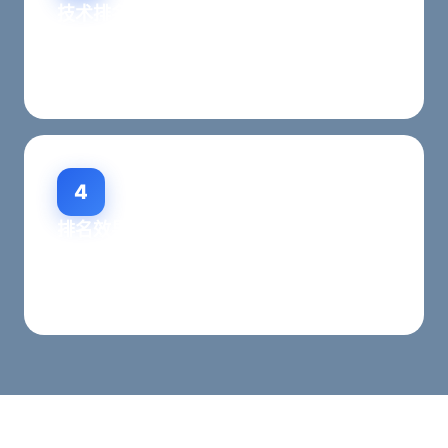
技术排名适配
完善网站技术架构，提升AI搜索抓取和内容抽取能
力，助力排名提升。
4
排名效果跟踪
实时输出AI品牌引用率、同城问答占位数量、行业
关键词排名变化，按月数据复盘优化。