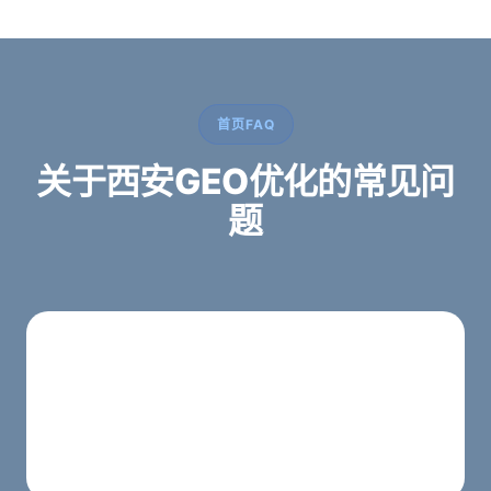
首页FAQ
关于西安GEO优化的常见问
题
西安蓝蜻蜓提供哪些GEO优化服务？
提供官网重构、西安本地SEO优化、GEO生成式引
擎优化、内容规划与咨询转化页设计，全方位服务
西安企业。