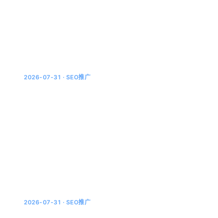
的人都知道，它的回答和豆包、Kimi长得不一样：每条结
论后面都带一个数字角标，点一下，来源网站、原文段落
全...
2026-07-31 · SEO推广
企业GEO落地实操指南：三个月从0到被AI
搜索引用
去年下半年开始，陆续有企业客户来问：GEO到底怎么
落地？有没有一个能照着做的清单？这篇文章就是从实际
交付的项目里总结出来的——不需要技术背景，按步骤来
就行。第一...
2026-07-31 · SEO推广
结构化数据对AI搜索引用率的实测：