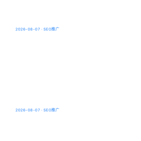
2026-08-07 · SEO推广
传统SEO和GEO到底差在哪：老打法还能不
能通吃
干了十年SEO，第一次被问住 有个做机械配件的客户，
SEO做了八年，站里几百篇文章，百度关键词排名一直不
错。去年他问我：为什么产品词在豆包里搜不到了？我说
不是...
2026-08-07 · SEO推广
秘塔AI搜索引用机制拆解：溯源功能下，什
么样的内容会被点名
秘塔的溯源角标，把引用这件事摆到了台面上 用过秘塔