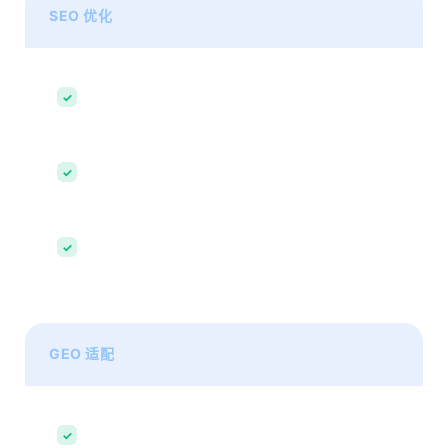
SEO 优化
关键词布局
✓
精准流量获取
内容结构优化
✓
提升收录能力
技术 SEO
✓
抓取友好度
GEO 适配
AI 可理解性
✓
结构化信息