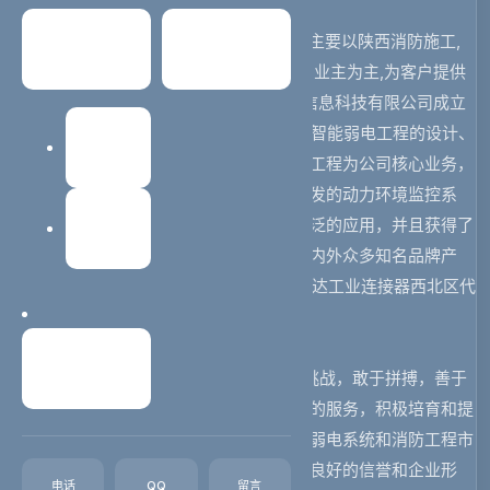
Hansion机房监控,陕西汉硕智能信息公司主要以陕西消防施工,
常见问题
关于我们
陕西pdu,陕西工业连接器,陕西蓄电池养护业主为主,为客户提供
消防施工,电池延寿服务。 西安汉硕智能信息科技有限公司成立
于2013年，位于西安市高新区。主要从事智能弱电工程的设计、
建站教程
施工、维保，其中以机房建设和消防建设工程为公司核心业务，
是西北知名的高科技企业。由公司自主研发的动力环境监控系
统、蓄电池在线养护仪在各行业得到了广泛的应用，并且获得了
网站维护
好评，另外公司还代理机房和消防系统国内外众多知名品牌产
品，包括高佰公司PDU西北区经销商，怡达工业连接器西北区代
理等。
联系我们
公司成立以来，面对激烈竞争的市场挑战，敢于拼搏，善于
创新，以崭新的理念、科学的管理和优质的服务，积极培育和提
高企业的核心竞争力，为公司在国内机房弱电系统和消防工程市
场中奠定了可靠基础，并在市场中树立了良好的信誉和企业形
电话
QQ
留言