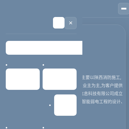
🏠
首页
📱
案例
❓
问答
👤
关于
💬
咨询
🌙
✕
精选文章 / 深度解读
Hansion机房监控
网站优化
2023-02-07
lanqingting
Hansion机房监控,陕西汉硕智能信息公司主要以陕西消防施工,
首页
案例中心
陕西pdu,陕西工业连接器,陕西蓄电池养护业主为主,为客户提供
消防施工,电池延寿服务。 西安汉硕智能信息科技有限公司成立
于2013年，位于西安市高新区。主要从事智能弱电工程的设计、
网站建设
施工、维保，其中以机房建设...