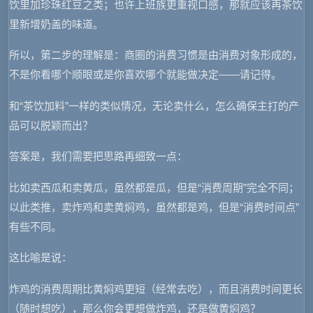
饮里加珍珠红豆之类；也许上班族更重视口感，那就应该再茶饮
里新增奶盖的味道。
所以，第二步的理解是：商圈的消费习惯是由消费对象形成的，
不是你看哪个顺眼或是你喜欢哪个就能做决定——请记得。
和“茶饮加料”一样的类似情况，无论卖什么，怎么确保主打的产
品可以脱颖而出？
答案是，我们需要把思路再细致一点：
比如卖西瓜和卖黄瓜，虽然都是瓜，但是“消费周期”完全不同；
以此类推，卖炸鸡和卖黄焖鸡，虽然都是鸡，但是“消费时间点”
有些不同。
这比喻是说：
炸鸡的消费周期比黄焖鸡更短（经常去吃），而且消费时间更长
（随时想吃），那么你会更想做炸鸡，还是做黄焖鸡？