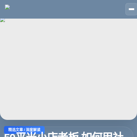
🏠
首页
📱
案例
❓
问答
👤
关于
💬
咨询
精选文章 / 深度解读