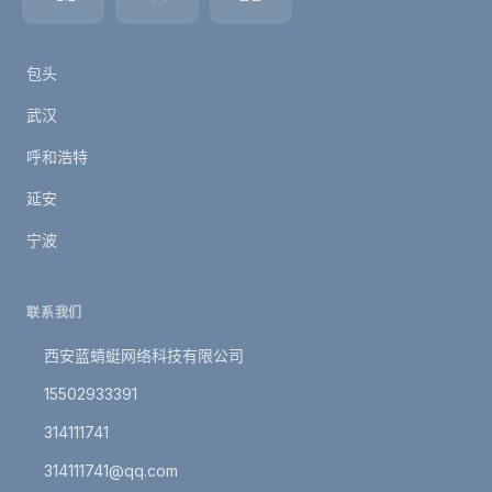
福州
包头
武汉
呼和浩特
延安
宁波
联系我们
西安蓝蜻蜓网络科技有限公司
15502933391
314111741
314111741@qq.com