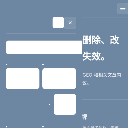
🏠
首页
📱
案例
❓
问答
👤
关于
💬
咨询
404 / 页面不存在
🌙
✕
你访问的页面可能已删除、改
版，或者原链接已经失效。
建议返回首页继续浏览官网升级、SEO、GEO 和相关文章内
首页
案例中心
容，也可以直接获取帮助获取网站优化建议。
返回首页
获取帮助
网站建设
西安分站 - AI排名优化助力品牌
西安本地企业专属服务，专注AI大模型GEO搜索排名优化、传统