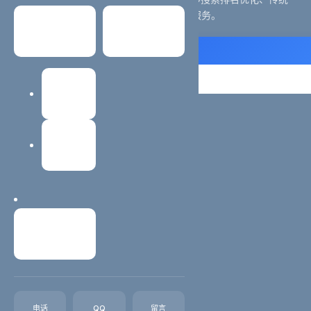
SEO优化、企业网站建设与全网整合推广服务。
常见问题
关于我们
获取方案
立即咨询
建站教程
服务项目
网站维护
网站诊断分析
关键词策划
内容优化
技术SEO
联系我们
相关城市
相关城市服务
电话
QQ
留言