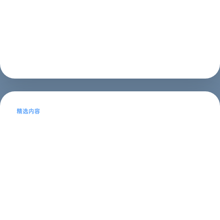
州网站优化的注意事项一、泉州网站优化的概念和意义泉
州网站优化是指通过一系列技术手段和策略，使得泉州地
区的网站在搜索引擎中获得更好的排...
SEO推广
2023年05月16日
精选内容
SEO网站设计及招聘-打造优质网站，招
揽高端人才
本文目录导读：1、什么是SEO网站设计？2、SEO网站设
计的重要性3、SEO网站设计的要素4、SEO网站设计的招
聘需求5、如何招聘优秀的SEO网站设计师？什么是SEO
网站设计？SEO网站设计是指通过搜索引擎优化技术对网