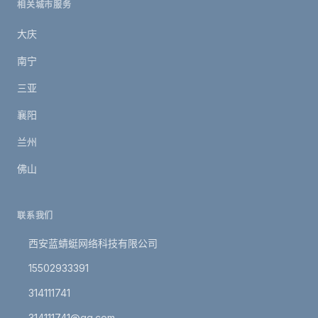
相关城市服务
大庆
南宁
三亚
襄阳
兰州
佛山
联系我们
西安蓝蜻蜓网络科技有限公司
15502933391
314111741
314111741@qq.com