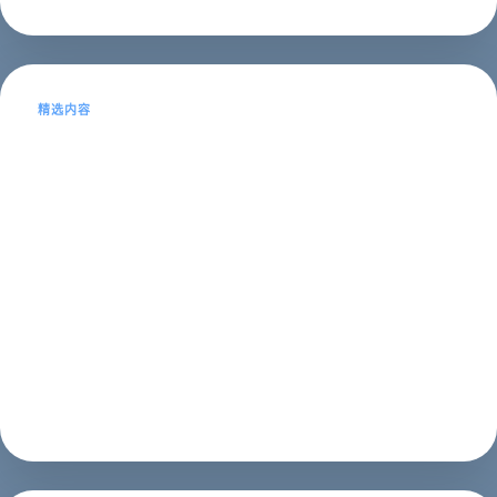
精选内容
常德SEO优化，提升网站排名的实用方
法
本文目录导读：1、什么是SEO2、为什么SEO很重要3、
常德SEO的优势4、常德SEO的实用方法5、常德SEO的
注意事项什么是SEOSEO全称为Search Engine
Optimization，即搜索引擎优化。它是通过优化网站结
构、...
SEO推广
2023年05月16日