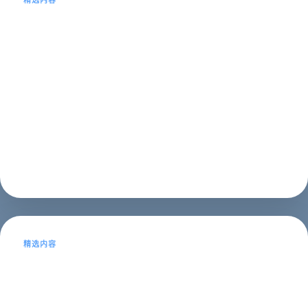
精选内容
内蒙古SEO市场前景分析及优化策略
内蒙古SEO市场前景分析随着互联网的普及和发展，网络
营销已经成为各行各业都需要关注的重要领域。而在内蒙
古这样一个以畜牧业为主要经济支柱的地区，网络营销的
发展相对较晚，但是市场前景依然广阔。因此，本文将结
合内蒙古的经济特点，分析内蒙古SE...
SEO推广
2023年05月16日
精选内容
SEO企业培训班：提升网站排名，实现
商业价值