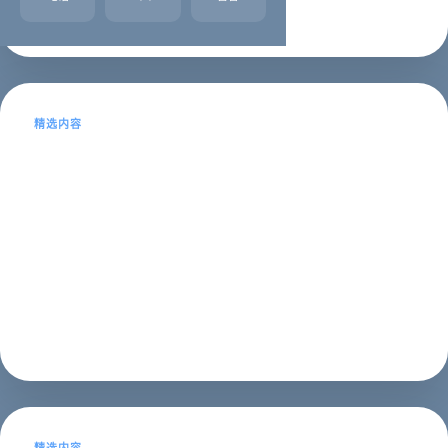
企业名录
2023年01月21日
精选内容
GEO vs SEO：5 个关键差异，别再套用
老方法了
很多人把 SEO 经验直接套用到 GEO，结果效果不佳。本
文深度解析 GEO 与 SEO 的 5 个关键差异，帮你避免踩
坑。...
第一阶段：认知启蒙
2026年03月21日