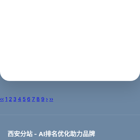
桂林网站优化：打造您的网站排名之王
如果您是一家位于桂林的企业，那么您需要知道网站优化
的重要性。随着互联网的发展，越来越多的企业开始将业
务拓展到网上，而网站优化就成为了提高网站流量和排名
的关键。桂林作为一个旅游城市，旅游业是其经济的支柱
产业，因此旅游企业需要更加注重网站优...
SEO推广
2023年05月16日
‹‹
1
2
3
4
5
6
7
8
9
›
››
西安分站 - AI排名优化助力品牌