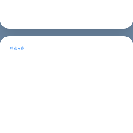
站进行设计和优化，...
SEO推广
2023年05月16日
精选内容
麻城SEO及麻城森林火灾：网络公司职
员的视角
麻城SEO作为一名网络公司职员，我深知SEO在网络营销
中的重要性。SEO（Search Engine Optimization）是指
通过优化网站结构和内容，提高网站在搜索引擎上的排名
和曝光度，从而获得更多的流量和转化率。在麻城这样一
个经...
SEO推广
2023年05月16日