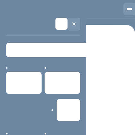
🏠
首页
📱
案例
❓
问答
👤
关于
💬
咨询
🌙
✕
首页
SEO
栏目导航 / 精选内容
SEO
首页
案例中心
该栏目页用于聚合同主题内容、服务说明、案例经验与常见
问题，方便用户快速找到重点，也帮助搜索系统理解当前主
网站建设
题。
主题内容更容易查找