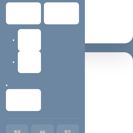
适合 SEO / GEO 理解主题
常见问题
关于我们
支持继续阅读与咨询转化
建站教程
网站维护
置顶推荐
西安蓝蜻蜓抖音代运营公司
西安抖音运营,西安抖音代运营,西安短视频制作西安蓝蜻
蜓文化传媒有限公司，主营业务抖音、西安快手等短视频
联系我们
代运营，想通过抖音平台、快手平台得到收益、吸粉、引
流、宣传、变现却苦于不知如何开始，我们可以代运营。
我们在互联网推广领域深耕已经十几个...
电话
QQ
留言