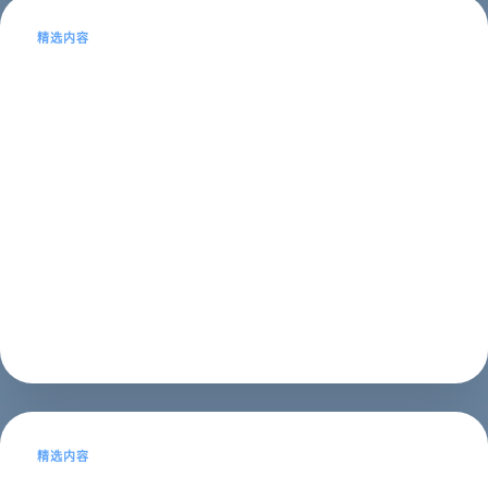
精选内容
SEO精英博客与SEO技术博客的区别及
作用
本文目录导读：1、SEO精英博客2、SEO技术博客3、
SEO精英博客和SEO技术博客的区别和作用SEO精英博客
SEO精英博客是指那些在SEO领域拥有丰富经验和高水平
技能的专家所写的博客。这些博客通常会提供一些高级的
SEO技术和策略，以及...
SEO推广
2023年05月16日
精选内容