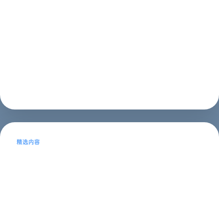
什么是SEO？SEO是Search Engine Optimization的缩
写，翻译过来就是搜索引擎优化。SEO是指通过对网站进
行优化，提高网站在搜索引擎中的排名，从而增加网站的
流量和曝光度，进而实现商业价值的一种网络营销方式。
SEO...
SEO推广
2023年05月16日
精选内容
泉州网站优化及泉州网站优化推广方案
——从SEO到SEM的全方位解析
本文目录导读：1、泉州网站优化的概念和意义2、泉州网
站优化的关键技术和策略3、泉州网站优化推广方案4、泉